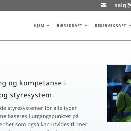
salg@

HJEM
BÆREKRAFT
RESERVEKRAFT
ng og kompetanse i
 og styresystem.
ede styresystemer for alle typer
ene baseres i utgangspunktet på
nhet som også kan utvides til mer