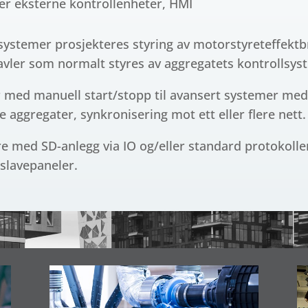
er eksterne kontrollenheter, HMI
systemer prosjekteres styring av motorstyreteffekt
avler som normalt styres av aggregatets kontrollsys
er med manuell start/stopp til avansert systemer med
 aggregater, synkronisering mot ett eller flere nett.
 med SD-anlegg via IO og/eller standard protokoll
 slavepaneler.